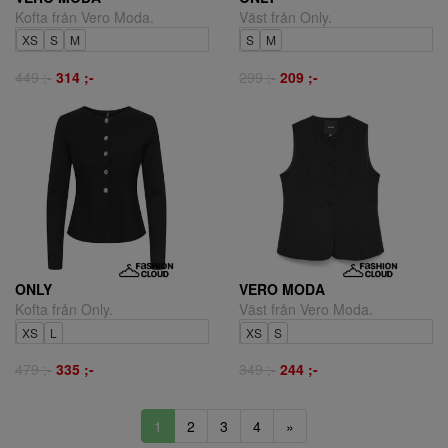
Kofta från Vero Moda.
Väst från Only.
XS
S
M
S
M
449 ;-
314 ;-
299 ;-
209 ;-
ONLY
VERO MODA
Kofta från Only.
Väst från Vero Moda.
XS
L
XS
S
479 ;-
335 ;-
349 ;-
244 ;-
1
2
3
4
»