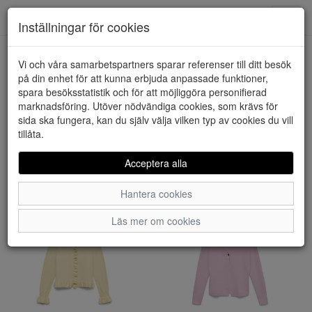
Downstairs - Vimmerby
Toggl
Inställningar för cookies
navig
Visa filter
Vi och våra samarbetspartners sparar referenser till ditt besök
på din enhet för att kunna erbjuda anpassade funktioner,
Kläder - Kavajer/Koftor
spara besöksstatistik och för att möjliggöra personifierad
marknadsföring. Utöver nödvändiga cookies, som krävs för
(60 artiklar)
sida ska fungera, kan du själv välja vilken typ av cookies du vill
tillåta.
Sortera efter:
Acceptera alla
Hantera cookies
Läs mer om cookies