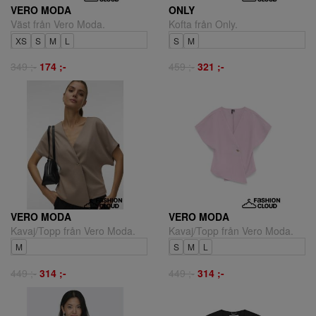
VERO MODA
ONLY
Väst från Vero Moda.
Kofta från Only.
XS
S
M
L
S
M
349 ;-
174 ;-
459 ;-
321 ;-
VERO MODA
VERO MODA
Kavaj/Topp från Vero Moda.
Kavaj/Topp från Vero Moda.
M
S
M
L
449 ;-
314 ;-
449 ;-
314 ;-