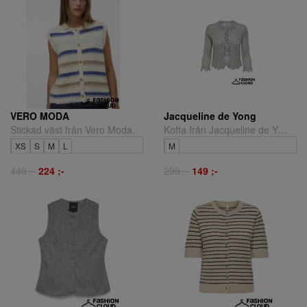
VERO MODA
Jacqueline de Yong
Stickad väst från Vero Moda.
Kofta från Jacqueline de Yong.
XS
S
M
L
M
449 ;-
224 ;-
299 ;-
149 ;-