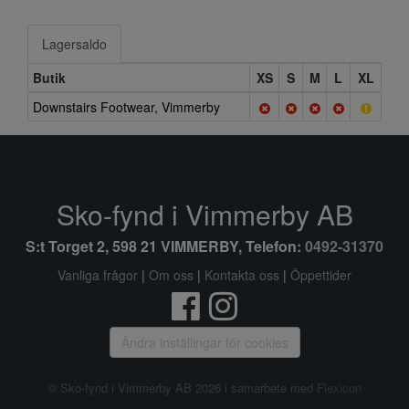
Lagersaldo
Butik
XS
S
M
L
XL
Downstairs Footwear, Vimmerby
Sko-fynd i Vimmerby AB
S:t Torget 2, 598 21 VIMMERBY, Telefon:
0492-31370
Vanliga frågor
|
Om oss
|
Kontakta oss
|
Öppettider
Ändra inställingar för cookies
© Sko-fynd i Vimmerby AB 2026 i samarbete med
Flexicon