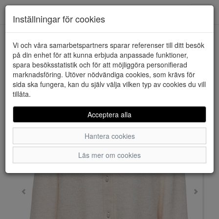
Downstairs - Vimmerby
Toggl
Inställningar för cookies
navig
Vi och våra samarbetspartners sparar referenser till ditt besök
HEM
JACQUELINE DE YONG
på din enhet för att kunna erbjuda anpassade funktioner,
spara besöksstatistik och för att möjliggöra personifierad
marknadsföring. Utöver nödvändiga cookies, som krävs för
sida ska fungera, kan du själv välja vilken typ av cookies du vill
tillåta.
Acceptera alla
Hantera cookies
Läs mer om cookies