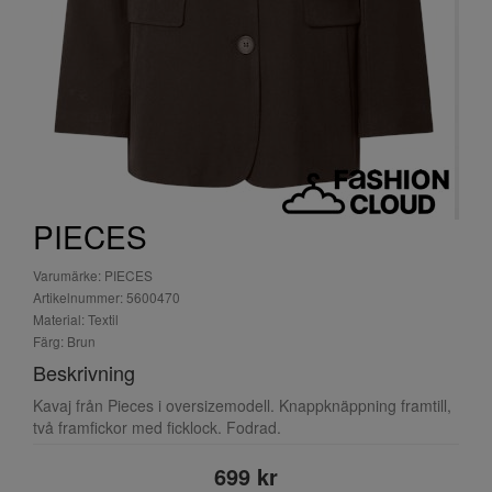
PIECES
Varumärke: PIECES
Artikelnummer: 5600470
Material: Textil
Färg: Brun
Beskrivning
Kavaj från Pieces i oversizemodell. Knappknäppning framtill,
två framfickor med ficklock. Fodrad.
699 kr