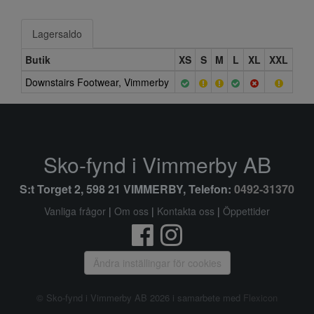
Lagersaldo
Butik
XS
S
M
L
XL
XXL
Downstairs Footwear, Vimmerby
Sko-fynd i Vimmerby AB
S:t Torget 2, 598 21 VIMMERBY, Telefon:
0492-31370
Vanliga frågor
|
Om oss
|
Kontakta oss
|
Öppettider
Ändra inställingar för cookies
© Sko-fynd i Vimmerby AB 2026 i samarbete med
Flexicon