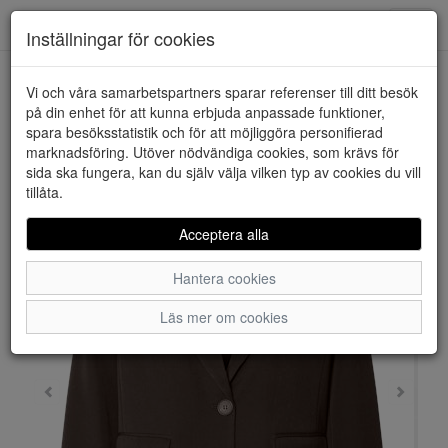
Downstairs - Vimmerby
Toggl
Inställningar för cookies
navig
Vi och våra samarbetspartners sparar referenser till ditt besök
HEM
PIECES
på din enhet för att kunna erbjuda anpassade funktioner,
spara besöksstatistik och för att möjliggöra personifierad
marknadsföring. Utöver nödvändiga cookies, som krävs för
sida ska fungera, kan du själv välja vilken typ av cookies du vill
tillåta.
Acceptera alla
Hantera cookies
Läs mer om cookies