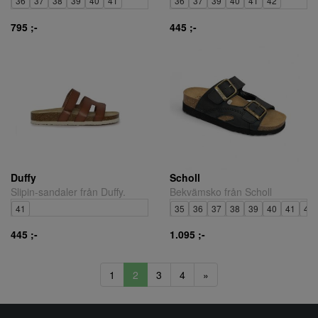
36
37
38
39
40
41
36
37
39
40
41
42
795 ;-
445 ;-
Duffy
Scholl
Slipin-sandaler från Duffy.
Bekvämsko från Scholl
41
35
36
37
38
39
40
41
42
445 ;-
1.095 ;-
1
2
3
4
»