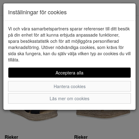
Downstairs - Vimmerby
Toggl
Inställningar för cookies
navig
Visa filter
Vi och våra samarbetspartners sparar referenser till ditt besök
på din enhet för att kunna erbjuda anpassade funktioner,
Dam - Slip in (62 artiklar)
spara besöksstatistik och för att möjliggöra personifierad
marknadsföring. Utöver nödvändiga cookies, som krävs för
sida ska fungera, kan du själv välja vilken typ av cookies du vill
Sortera efter:
tillåta.
Acceptera alla
Hantera cookies
Läs mer om cookies
Rieker
Rieker