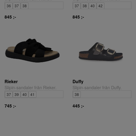
36
37
38
37
38
40
42
845 ;-
845 ;-
Rieker
Duffy
Slipin-sandaler från Rieker.
Slipin-sandaler från Duffy.
37
39
40
41
38
745 ;-
445 ;-