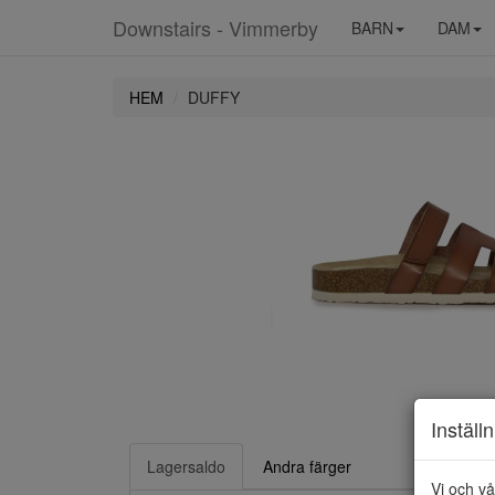
Downstairs - Vimmerby
BARN
DAM
HEM
DUFFY
Inställ
Lagersaldo
Andra färger
Vi och vå