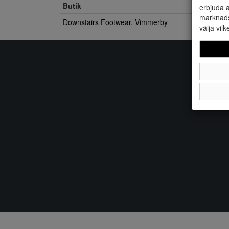
Butik
erbjuda a
marknads
Downstairs Footwear, Vimmerby
välja vilk