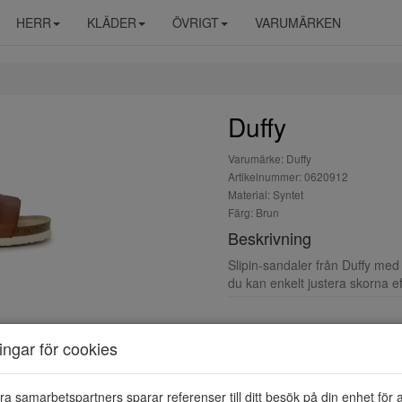
HERR
KLÄDER
ÖVRIGT
VARUMÄRKEN
Duffy
Varumärke: Duffy
Artikelnummer: 0620912
Material: Syntet
Färg: Brun
Beskrivning
Slipin-sandaler från Duffy m
du kan enkelt justera skorna eft
ningar för cookies
ra samarbetspartners sparar referenser till ditt besök på din enhet för 