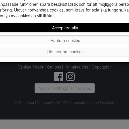
36
3
npassade funktioner, spara besöksstatistik och för att möjliggöra perso
föring. Utöver nödvändiga cookies, som krävs för sida ska fungera, ka
en typ av cookies du vill tillåta.
Acceptera alla
Hantera cookies
Sko-fynd i Vimmerby AB
Läs mer om cookies
S:t Torget 2, 598 21 VIMMERBY, Telefon:
0492-31370
Vanliga frågor
|
Om oss
|
Kontakta oss
|
Öppettider
Ändra inställingar för cookies
© Sko-fynd i Vimmerby AB 2026 i samarbete med
Flexicon