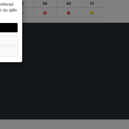
7
38
39
40
41
nifierad
n du själv