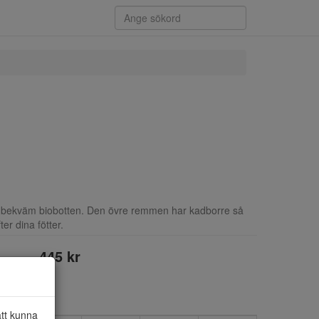
ed bekväm biobotten. Den övre remmen har kadborre så
er dina fötter.
445 kr
att kunna