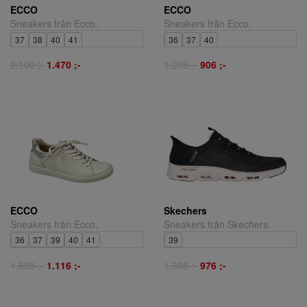
ECCO
ECCO
Sneakers från Ecco.
Sneakers från Ecco.
37
38
40
41
36
37
40
2.100 ;-
1.470 ;-
1.295 ;-
906 ;-
ECCO
Skechers
Sneakers från Ecco.
Sneakers från Skechers.
36
37
39
40
41
39
1.595 ;-
1.116 ;-
1.395 ;-
976 ;-