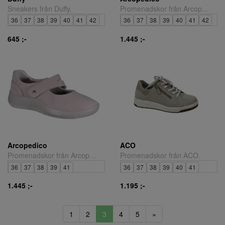
Sneakers från Duffy.
Promenadskor från Arcopedico.
36
37
38
39
40
41
42
36
37
38
39
40
41
42
645 ;-
1.445 ;-
Arcopedico
ACO
Promenadskor från Arcopedico.
Promenadskor från ACO.
36
37
38
39
41
36
37
38
39
40
41
1.445 ;-
1.195 ;-
1
2
3
4
5
»