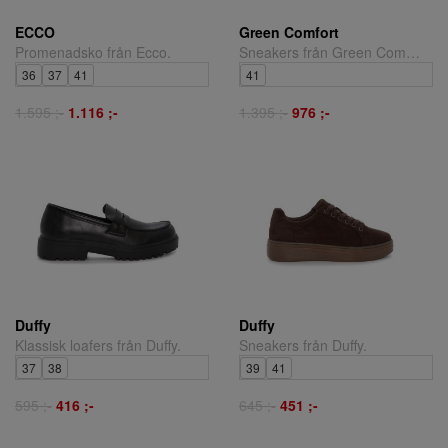
ECCO
Green Comfort
Promenadsko från Ecco.
Sneakers från Green Comfort.
36
37
41
41
1.595 ;-
1.116 ;-
1.395 ;-
976 ;-
Duffy
Duffy
Klassisk loafers från Duffy.
Sneakers från Duffy.
37
38
39
41
595 ;-
416 ;-
645 ;-
451 ;-