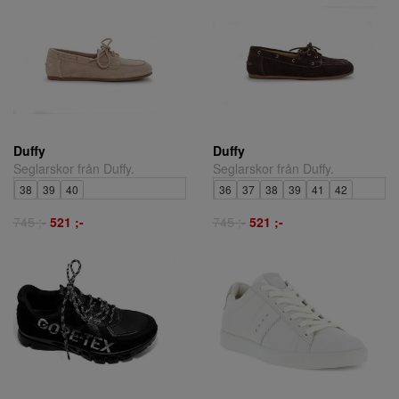
Duffy
Duffy
Seglarskor från Duffy.
Seglarskor från Duffy.
38
39
40
36
37
38
39
41
42
745 ;-
521 ;-
745 ;-
521 ;-