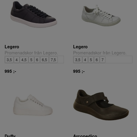
Legero
Legero
Promenadskor från Legero.
Promenadskor från Legero.
3,5
4
4,5
5
6
6,5
7,5
3,5
4
5
6
7
995 ;-
995 ;-
Duffy
Arcopedico