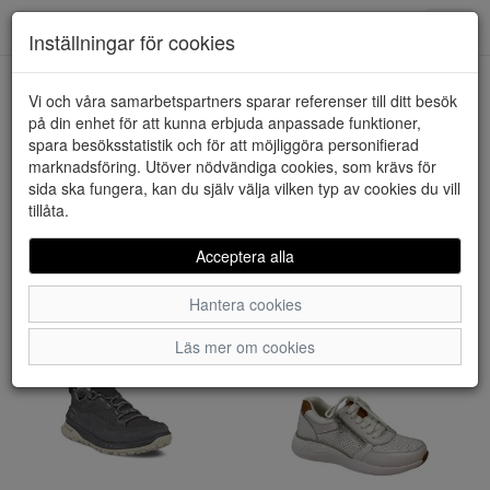
Downstairs - Vimmerby
Toggl
Inställningar för cookies
navig
Visa filter
Vi och våra samarbetspartners sparar referenser till ditt besök
på din enhet för att kunna erbjuda anpassade funktioner,
Dam - Promenadskor
spara besöksstatistik och för att möjliggöra personifierad
marknadsföring. Utöver nödvändiga cookies, som krävs för
(153 artiklar)
sida ska fungera, kan du själv välja vilken typ av cookies du vill
tillåta.
Sortera efter:
Acceptera alla
Hantera cookies
Läs mer om cookies