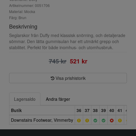
Artikelnummer: 0051706
Material: Mocka
Färg: Brun
Beskrivning
Seglarskor från Duffy med klassisk snörning, och detaljerade
sömmar. Den lätta gummisulan har ett utmärkt grepp och
stabilitet. Perfekt för både inomhus- och utomhusbruk.
745 kr
521 kr
Visa prishistorik
Lagersaldo
Andra färger
Butik
36
37
38
39
40
41
42
Downstairs Footwear, Vimmerby