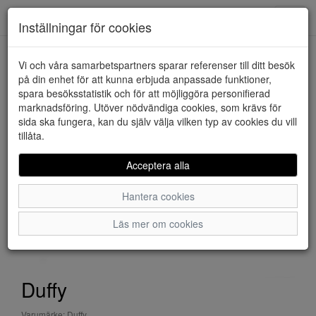
Downstairs - Vimmerby
Toggl
Inställningar för cookies
navig
Vi och våra samarbetspartners sparar referenser till ditt besök
HEM
DUFFY
på din enhet för att kunna erbjuda anpassade funktioner,
spara besöksstatistik och för att möjliggöra personifierad
marknadsföring. Utöver nödvändiga cookies, som krävs för
sida ska fungera, kan du själv välja vilken typ av cookies du vill
tillåta.
Acceptera alla
Hantera cookies
Läs mer om cookies
Duffy
Varumärke: Duffy