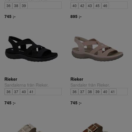
36
38
39
40
42
43
45
46
745 ;-
895 ;-
Rieker
Rieker
Sandalerna från Rieker.
Sandaler från Rieker.
36
37
40
41
36
37
38
39
40
41
745 ;-
745 ;-