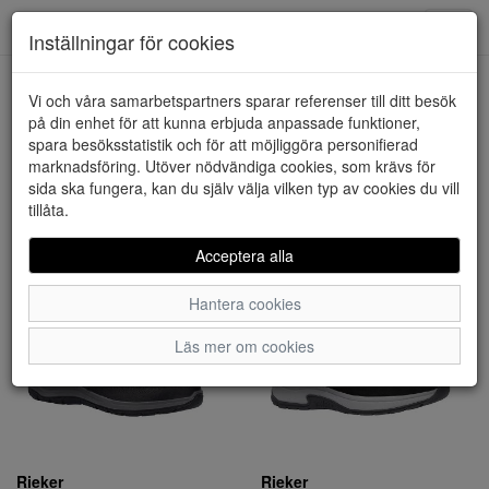
Downstairs - Vimmerby
Toggl
Inställningar för cookies
navig
Visa filter
Vi och våra samarbetspartners sparar referenser till ditt besök
på din enhet för att kunna erbjuda anpassade funktioner,
Rieker (186 artiklar)
spara besöksstatistik och för att möjliggöra personifierad
marknadsföring. Utöver nödvändiga cookies, som krävs för
sida ska fungera, kan du själv välja vilken typ av cookies du vill
Sortera efter:
tillåta.
Acceptera alla
Hantera cookies
Läs mer om cookies
Rieker
Rieker