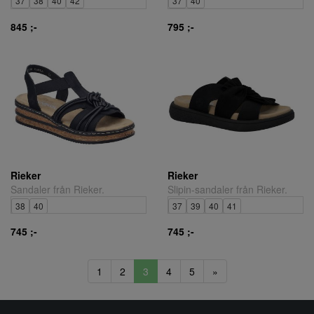
37
38
40
42
37
40
845 ;-
795 ;-
Rieker
Rieker
Sandaler från Rieker.
Slipin-sandaler från Rieker.
38
40
37
39
40
41
745 ;-
745 ;-
1
2
3
4
5
»