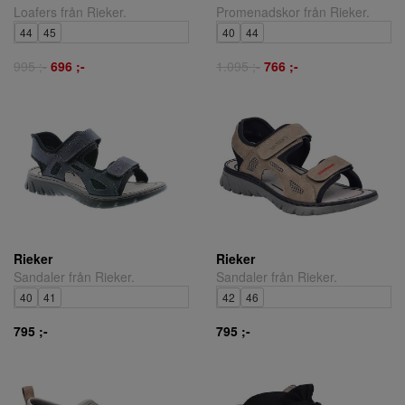
Loafers från Rieker.
Promenadskor från Rieker.
44
45
40
44
995 ;-
696 ;-
1.095 ;-
766 ;-
Rieker
Rieker
Sandaler från Rieker.
Sandaler från Rieker.
40
41
42
46
795 ;-
795 ;-