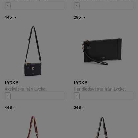
1
1
445 ;-
295 ;-
LYCKE
LYCKE
Axelväska från Lycke.
Handledsväska från Lycke.
1
1
445 ;-
245 ;-