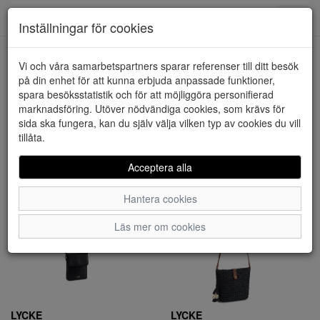
Downstairs - Vimmerby
Toggl
Inställningar för cookies
navig
Visa filter
Vi och våra samarbetspartners sparar referenser till ditt besök
på din enhet för att kunna erbjuda anpassade funktioner,
LYCKE (23 artiklar)
spara besöksstatistik och för att möjliggöra personifierad
marknadsföring. Utöver nödvändiga cookies, som krävs för
sida ska fungera, kan du själv välja vilken typ av cookies du vill
Sortera efter:
tillåta.
Acceptera alla
Hantera cookies
Läs mer om cookies
LYCKE
LYCKE