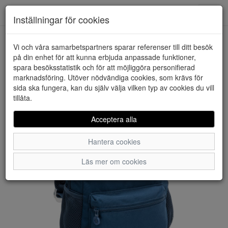
Downstairs - Vimmerby
Toggl
Inställningar för cookies
navig
Vi och våra samarbetspartners sparar referenser till ditt besök
HEM
NORTHPIONEER
på din enhet för att kunna erbjuda anpassade funktioner,
spara besöksstatistik och för att möjliggöra personifierad
marknadsföring. Utöver nödvändiga cookies, som krävs för
sida ska fungera, kan du själv välja vilken typ av cookies du vill
tillåta.
Acceptera alla
Hantera cookies
Läs mer om cookies