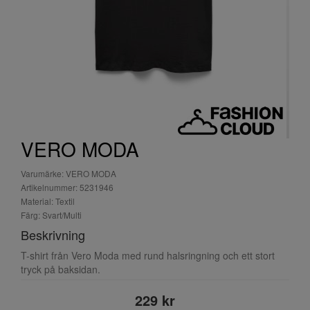
VERO MODA
Varumärke: VERO MODA
Artikelnummer: 5231946
Material: Textil
Färg: Svart/Multi
Beskrivning
T-shirt från Vero Moda med rund halsringning och ett stort
tryck på baksidan.
229 kr