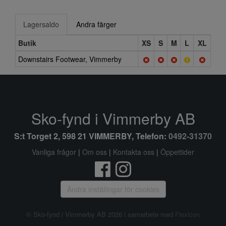
Lagersaldo
Andra färger
Butik
XS
S
M
L
XL
Downstairs Footwear, Vimmerby
Sko-fynd i Vimmerby AB
S:t Torget 2, 598 21 VIMMERBY, Telefon:
0492-31370
Vanliga frågor
|
Om oss
|
Kontakta oss
|
Öppettider
Ändra inställingar för cookies
© Sko-fynd i Vimmerby AB 2026 i samarbete med
Flexicon