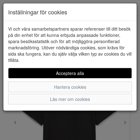
Downstairs - Vimmerby
Toggl
Inställningar för cookies
navig
Vi och våra samarbetspartners sparar referenser till ditt besök
HEM
VERO MODA
på din enhet för att kunna erbjuda anpassade funktioner,
spara besöksstatistik och för att möjliggöra personifierad
marknadsföring. Utöver nödvändiga cookies, som krävs för
sida ska fungera, kan du själv välja vilken typ av cookies du vill
tillåta.
Acceptera alla
Hantera cookies
Läs mer om cookies