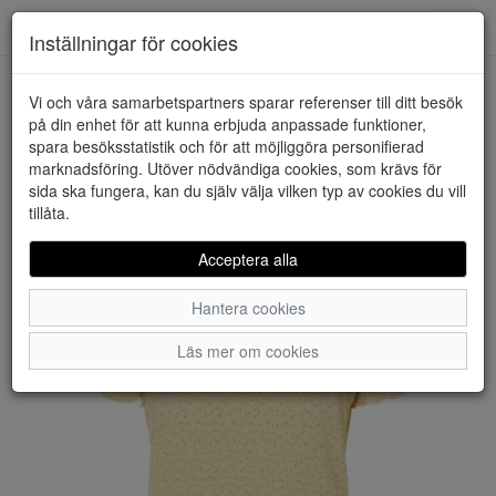
Downstairs - Vimmerby
Toggl
Inställningar för cookies
navig
Vi och våra samarbetspartners sparar referenser till ditt besök
HEM
PIECES
på din enhet för att kunna erbjuda anpassade funktioner,
spara besöksstatistik och för att möjliggöra personifierad
marknadsföring. Utöver nödvändiga cookies, som krävs för
sida ska fungera, kan du själv välja vilken typ av cookies du vill
tillåta.
Acceptera alla
Hantera cookies
Läs mer om cookies