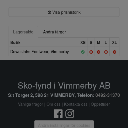
Visa prishistorik
Lagersaldo
Andra färger
Butik
XS
S
M
L
XL
Downstairs Footwear, Vimmerby
Sko-fynd i Vimmerby AB
S:t Torget 2, 598 21 VIMMERBY, Telefon:
0492-31370
Vanliga frågor
|
Om oss
|
Kontakta oss
|
Öppettider
Ändra inställingar för cookies