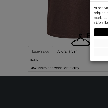
Vi och vå
erbjuda a
marknads
välja vilk
Lagersaldo
Andra färger
Butik
Downstairs Footwear, Vimmerby