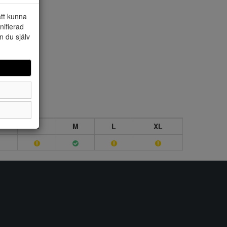
att kunna
nifierad
n du själv
S
M
L
XL