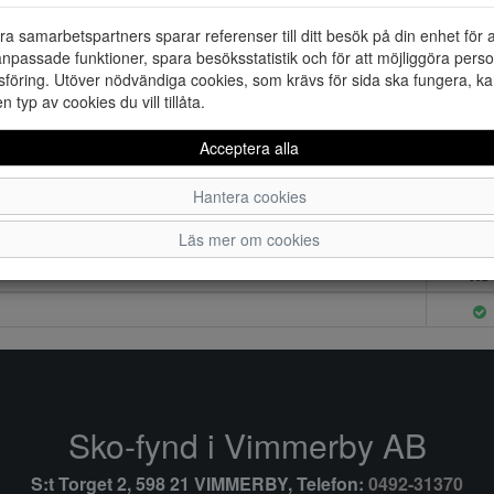
ra samarbetspartners sparar referenser till ditt besök på din enhet för 
npassade funktioner, spara besöksstatistik och för att möjliggöra perso
föring. Utöver nödvändiga cookies, som krävs för sida ska fungera, ka
en typ av cookies du vill tillåta.
Acceptera alla
Hantera cookies
Läs mer om cookies
XS
Sko-fynd i Vimmerby AB
S:t Torget 2, 598 21 VIMMERBY, Telefon:
0492-31370