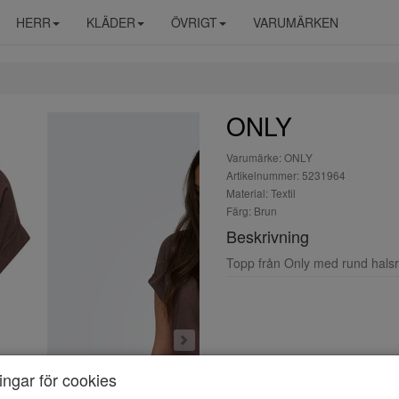
HERR
KLÄDER
ÖVRIGT
VARUMÄRKEN
ONLY
Varumärke: ONLY
Artikelnummer: 5231964
Material: Textil
Färg: Brun
Beskrivning
Topp från Only med rund halsr
ningar för cookies