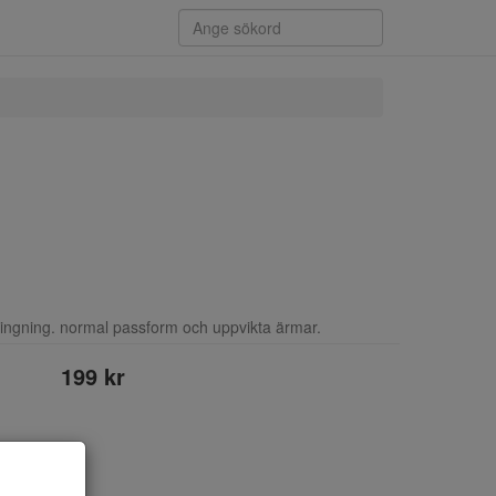
ingning. normal passform och uppvikta ärmar.
199 kr