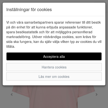
Downstairs - Vimmerby
Toggl
Inställningar för cookies
navig
Vi och våra samarbetspartners sparar referenser till ditt besök
HEM
ONLY
på din enhet för att kunna erbjuda anpassade funktioner,
spara besöksstatistik och för att möjliggöra personifierad
marknadsföring. Utöver nödvändiga cookies, som krävs för
sida ska fungera, kan du själv välja vilken typ av cookies du vill
tillåta.
Acceptera alla
Hantera cookies
Läs mer om cookies