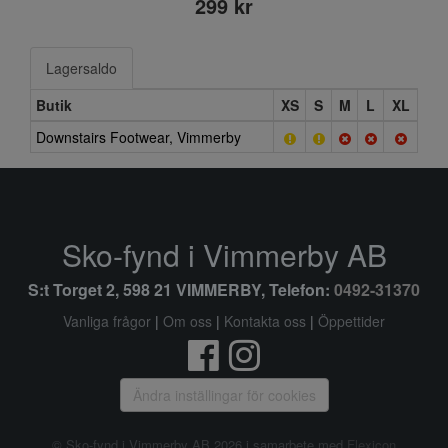
299 kr
Lagersaldo
Butik
XS
S
M
L
XL
Downstairs Footwear, Vimmerby
Sko-fynd i Vimmerby AB
S:t Torget 2, 598 21 VIMMERBY, Telefon:
0492-31370
Vanliga frågor
|
Om oss
|
Kontakta oss
|
Öppettider
Ändra inställingar för cookies
© Sko-fynd i Vimmerby AB 2026 i samarbete med
Flexicon