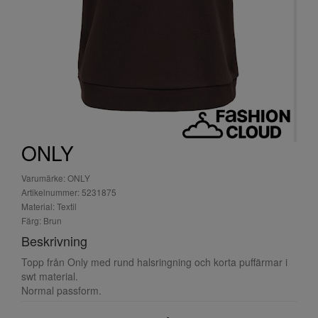
ONLY
Varumärke: ONLY
Artikelnummer: 5231875
Material: Textil
Färg: Brun
Beskrivning
Topp från Only med rund halsringning och korta puffärmar i
swt material.
Normal passform.