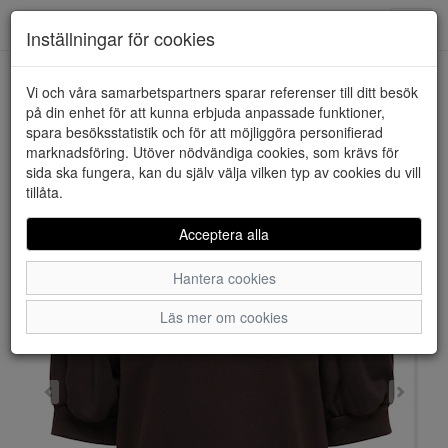
Downstairs - Vimmerby
Toggl
Inställningar för cookies
navig
Vi och våra samarbetspartners sparar referenser till ditt besök
HEM
ONLY
på din enhet för att kunna erbjuda anpassade funktioner,
spara besöksstatistik och för att möjliggöra personifierad
marknadsföring. Utöver nödvändiga cookies, som krävs för
sida ska fungera, kan du själv välja vilken typ av cookies du vill
tillåta.
Acceptera alla
Hantera cookies
Läs mer om cookies