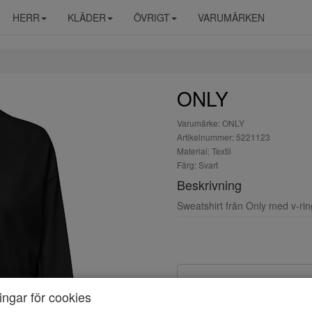
HERR
KLÄDER
ÖVRIGT
VARUMÄRKEN
ONLY
Varumärke: ONLY
Artikelnummer: 5221123
Material: Textil
Färg: Svart
Beskrivning
Sweatshirt från Only med v-ri
ningar för cookies