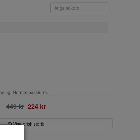
ngning. Normal passform.
449 kr
224 kr
Visa prishistorik