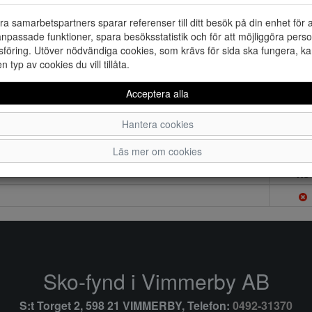
ra samarbetspartners sparar referenser till ditt besök på din enhet för 
npassade funktioner, spara besöksstatistik och för att möjliggöra perso
föring. Utöver nödvändiga cookies, som krävs för sida ska fungera, ka
en typ av cookies du vill tillåta.
Acceptera alla
Hantera cookies
Läs mer om cookies
XS
Sko-fynd i Vimmerby AB
S:t Torget 2, 598 21 VIMMERBY, Telefon:
0492-31370