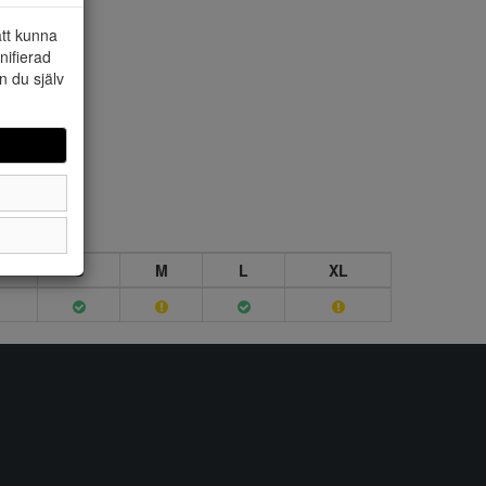
att kunna
nifierad
n du själv
S
M
L
XL