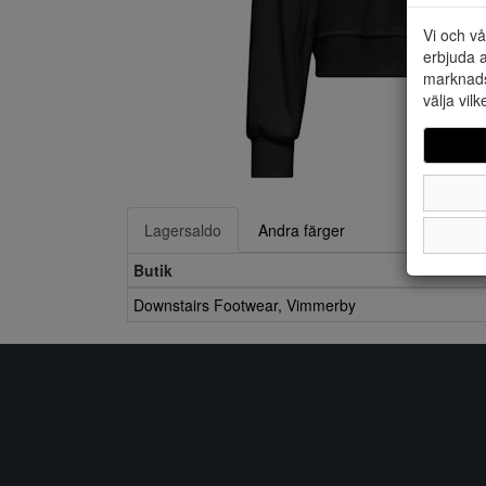
Vi och vå
erbjuda a
marknads
välja vilk
Lagersaldo
Andra färger
Butik
Downstairs Footwear, Vimmerby