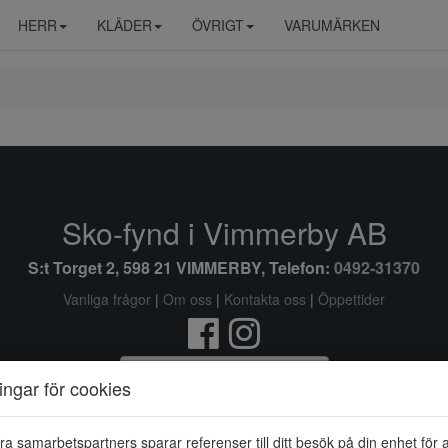
HERR
KLÄDER
ÖVRIGT
VARUMÄRKEN
Sko-fynd i Vimmerby AB
S:t Torget 2, 598 21 VIMMERBY, Telefon:
0492-31370
Vanliga frågor
|
Om oss
|
Kontakta oss
|
Öppettider
Ändra inställingar för cookies
ningar för cookies
© Sko-fynd i Vimmerby AB 2026 i samarbete med
Flexicon
ra samarbetspartners sparar referenser till ditt besök på din enhet för 