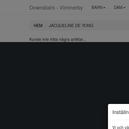
Downstairs - Vimmerby
BARN
DAM
HEM
JACQUELINE DE YONG
Kunde inte hitta några artiklar...
Inställ
Vi och vå