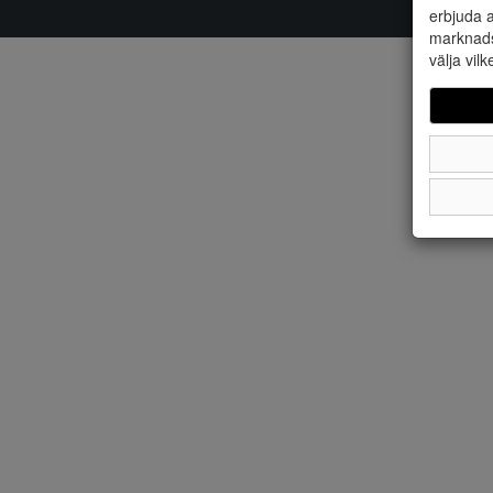
erbjuda a
marknads
välja vilk