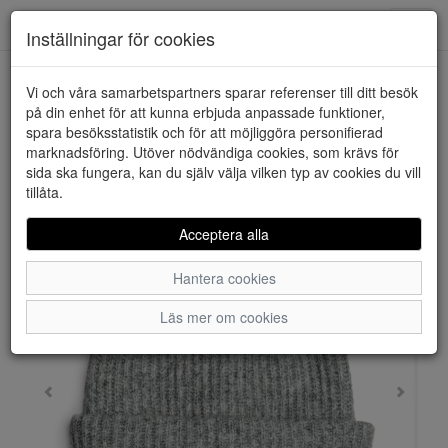
Downstairs - Vimmerby
Toggl
Inställningar för cookies
navig
Vi och våra samarbetspartners sparar referenser till ditt besök
HEM
PIECES
på din enhet för att kunna erbjuda anpassade funktioner,
spara besöksstatistik och för att möjliggöra personifierad
marknadsföring. Utöver nödvändiga cookies, som krävs för
sida ska fungera, kan du själv välja vilken typ av cookies du vill
tillåta.
Acceptera alla
Hantera cookies
Läs mer om cookies