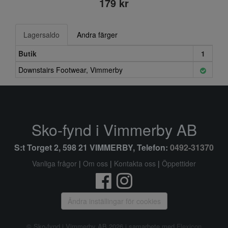
179 kr
Lagersaldo
Andra färger
Butik
1
Downstairs Footwear, Vimmerby
Sko-fynd i Vimmerby AB
S:t Torget 2, 598 21 VIMMERBY, Telefon:
0492-31370
Vanliga frågor
|
Om oss
|
Kontakta oss
|
Öppettider
Ändra inställingar för cookies
© Sko-fynd i Vimmerby AB 2026 i samarbete med
Flexicon