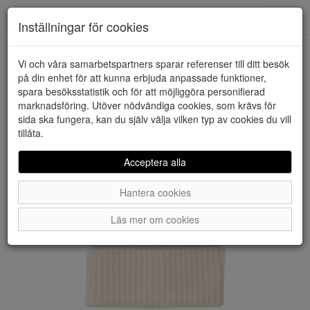
Downstairs - Vimmerby
Toggl
Inställningar för cookies
navig
Vi och våra samarbetspartners sparar referenser till ditt besök
HEM
PIECES
på din enhet för att kunna erbjuda anpassade funktioner,
spara besöksstatistik och för att möjliggöra personifierad
marknadsföring. Utöver nödvändiga cookies, som krävs för
sida ska fungera, kan du själv välja vilken typ av cookies du vill
tillåta.
Acceptera alla
Hantera cookies
Läs mer om cookies