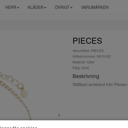
HERR
KLÄDER
ÖVRIGT
VARUMÄRKEN
PIECES
Varumärke: PIECES
Artikelnummer: 5910162
Material: Odef
Färg: Guld
Beskrivning
Ställbart armband från Pieces
ningar för cookies