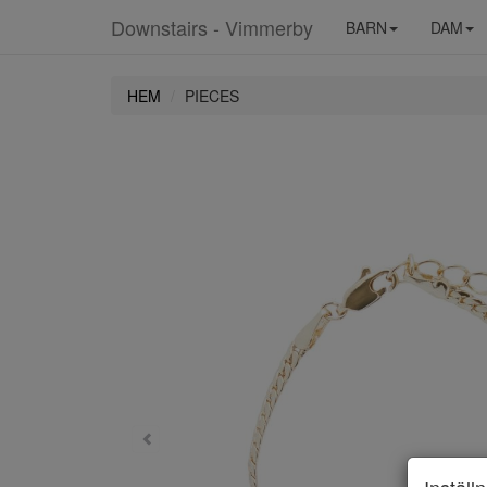
Downstairs - Vimmerby
BARN
DAM
HEM
PIECES
Inställ