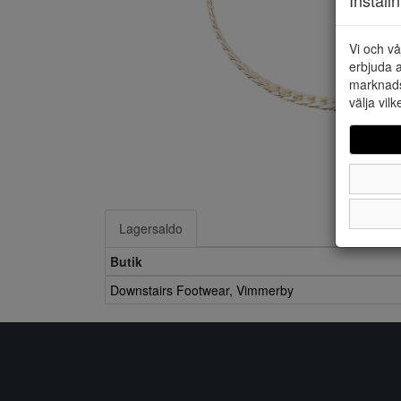
Vi och vå
erbjuda a
marknads
välja vilk
Lagersaldo
Butik
Downstairs Footwear, Vimmerby