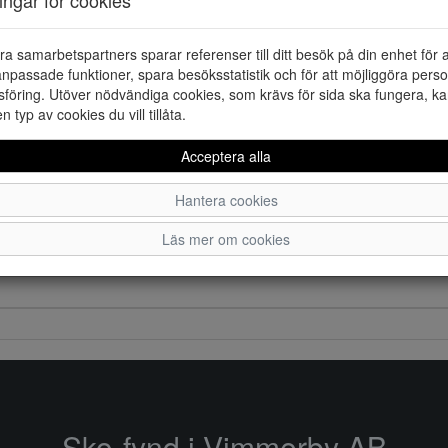
ra samarbetspartners sparar referenser till ditt besök på din enhet för 
npassade funktioner, spara besöksstatistik och för att möjliggöra perso
föring. Utöver nödvändiga cookies, som krävs för sida ska fungera, ka
en typ av cookies du vill tillåta.
Acceptera alla
Hantera cookies
Läs mer om cookies
Sko-fynd i Vimmerby AB