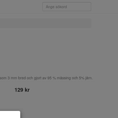
 som 3 mm bred och gjort av 95 % mässing och 5% järn.
129 kr