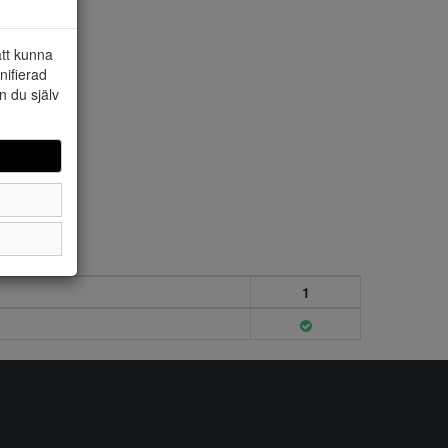
att kunna
nifierad
n du själv
1