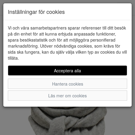
Downstairs - Vimmerby
Toggl
Inställningar för cookies
navig
Vi och våra samarbetspartners sparar referenser till ditt besök
HEM
JACQUELINE DE YONG
på din enhet för att kunna erbjuda anpassade funktioner,
spara besöksstatistik och för att möjliggöra personifierad
marknadsföring. Utöver nödvändiga cookies, som krävs för
sida ska fungera, kan du själv välja vilken typ av cookies du vill
tillåta.
Acceptera alla
Hantera cookies
Läs mer om cookies