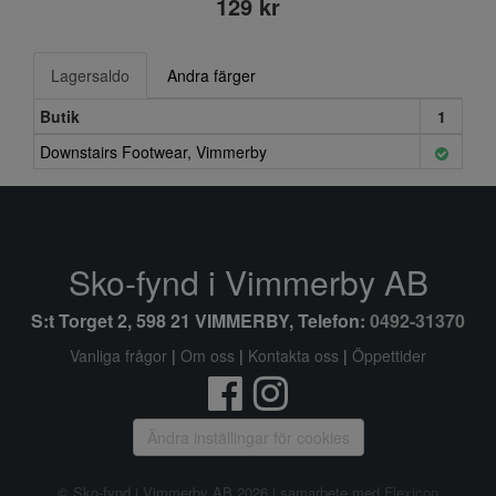
129 kr
Lagersaldo
Andra färger
Butik
1
Downstairs Footwear, Vimmerby
Sko-fynd i Vimmerby AB
S:t Torget 2, 598 21 VIMMERBY, Telefon:
0492-31370
Vanliga frågor
|
Om oss
|
Kontakta oss
|
Öppettider
Ändra inställingar för cookies
© Sko-fynd i Vimmerby AB 2026 i samarbete med
Flexicon