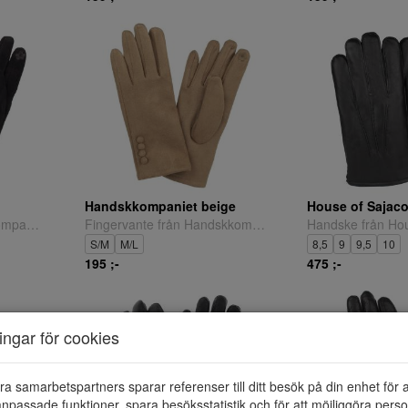
Handskkompaniet beige
House of Sajac
Handske från Handskkompaniet.
Fingervante från Handskkompaniet.
Handske från Hou
S/M
M/L
8,5
9
9,5
10
195 ;-
475 ;-
ningar för cookies
ra samarbetspartners sparar referenser till ditt besök på din enhet för 
npassade funktioner, spara besöksstatistik och för att möjliggöra perso