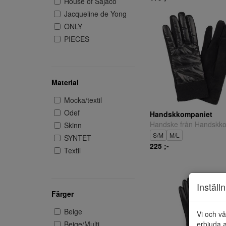
House of Sajaco
Jacqueline de Yong
ONLY
PIECES
Material
Mocka/textil
Odef
Handskkompaniet
Skinn
S/M
M/L
SYNTET
225 ;-
Textil
Inställ
Färger
Beige
Vi och vå
Beige/Multi
erbjuda a