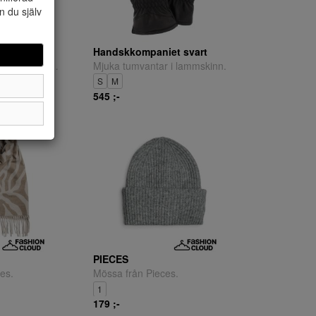
n du själv
et
Handskkompaniet svart
Handske från Handskkompaniet.
Mjuka tumvantar i lammskinn.
S
M
545 ;-
PIECES
es.
Mössa från Pieces.
1
179 ;-