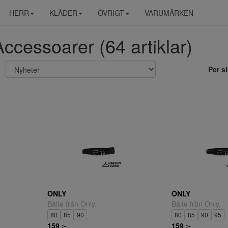
HERR
KLÄDER
ÖVRIGT
VARUMÄRKEN
Accessoarer (64 artiklar)
Per s
ONLY
ONLY
Bälte från Only.
Bälte från Only.
80
85
90
80
85
90
95
159 ;-
159 ;-