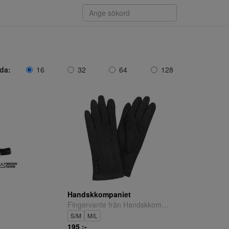
ida:
16
32
64
128
Handskkompaniet
Fingervante från Handskkompaniet.
S/M
M/L
195 ;-