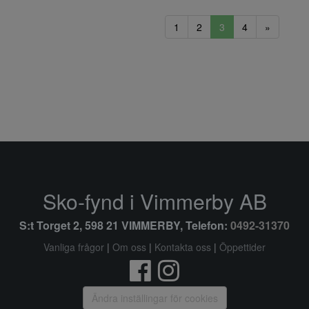
1
2
3
4
»
Sko-fynd i Vimmerby AB
S:t Torget 2, 598 21 VIMMERBY, Telefon:
0492-31370
Vanliga frågor
|
Om oss
|
Kontakta oss
|
Öppettider
Ändra inställingar för cookies