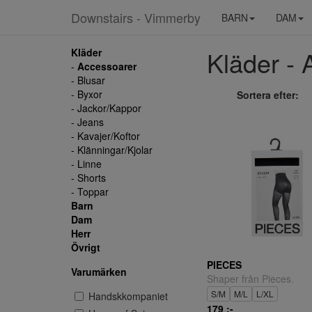
Downstairs - Vimmerby
BARN
DAM
Kläder - 
Kläder
-
Accessoarer
- Blusar
- Byxor
Sortera efter:
- Jackor/Kappor
- Jeans
- Kavajer/Koftor
- Klänningar/Kjolar
- Linne
- Shorts
- Toppar
Barn
Dam
Herr
Övrigt
PIECES
Varumärken
Shaper från Pieces.
S/M
M/L
L/XL
Handskkompaniet
179 ;-