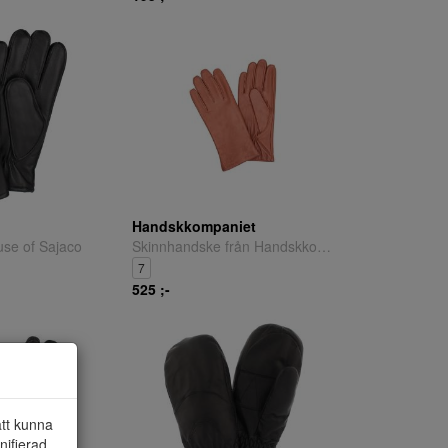
o
Handskkompaniet
se of Sajaco
Skinnhandske från Handskkompaniet.
7
525 ;-
att kunna
nifierad