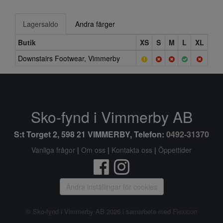
Lagersaldo
Andra färger
Butik
XS
S
M
L
XL
Downstairs Footwear, Vimmerby
Sko-fynd i Vimmerby AB
S:t Torget 2, 598 21 VIMMERBY, Telefon:
0492-31370
Vanliga frågor
|
Om oss
|
Kontakta oss
|
Öppettider
Ändra inställingar för cookies
© Sko-fynd i Vimmerby AB 2026 i samarbete med
Flexicon