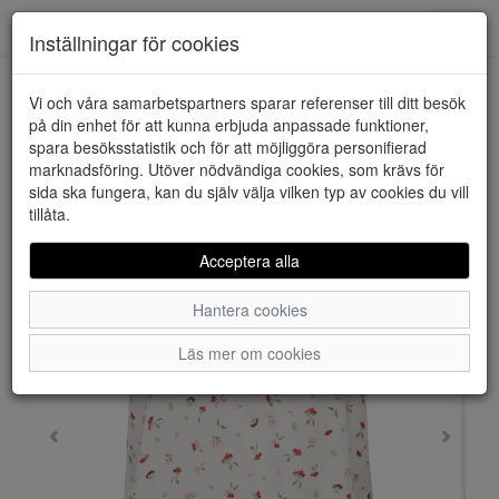
Downstairs - Vimmerby
Toggl
Inställningar för cookies
navig
Vi och våra samarbetspartners sparar referenser till ditt besök
HEM
ONLY
på din enhet för att kunna erbjuda anpassade funktioner,
spara besöksstatistik och för att möjliggöra personifierad
marknadsföring. Utöver nödvändiga cookies, som krävs för
sida ska fungera, kan du själv välja vilken typ av cookies du vill
tillåta.
Acceptera alla
Hantera cookies
Läs mer om cookies