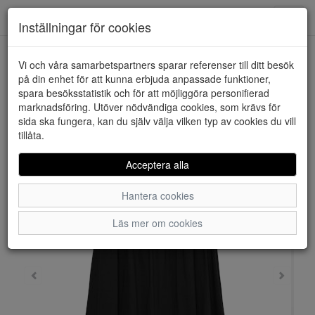
Downstairs - Vimmerby
Toggl
Inställningar för cookies
navig
Vi och våra samarbetspartners sparar referenser till ditt besök
HEM
VERO MODA
på din enhet för att kunna erbjuda anpassade funktioner,
spara besöksstatistik och för att möjliggöra personifierad
marknadsföring. Utöver nödvändiga cookies, som krävs för
sida ska fungera, kan du själv välja vilken typ av cookies du vill
tillåta.
Acceptera alla
Hantera cookies
Läs mer om cookies