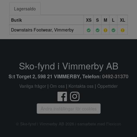
Lagersaldo
Butik
XS
S
M
L
XL
Downstairs Footwear, Vimmerby
Sko-fynd i Vimmerby AB
S:t Torget 2, 598 21 VIMMERBY, Telefon:
0492-31370
Vanliga frågor
|
Om oss
|
Kontakta oss
|
Öppettider
Ändra inställingar för cookies
© Sko-fynd i Vimmerby AB 2026 i samarbete med
Flexicon