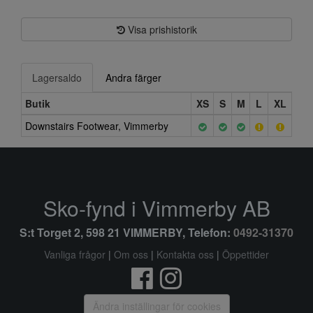
Visa prishistorik
Lagersaldo
Andra färger
Butik
XS
S
M
L
XL
Downstairs Footwear, Vimmerby
Sko-fynd i Vimmerby AB
S:t Torget 2, 598 21 VIMMERBY, Telefon:
0492-31370
Vanliga frågor
|
Om oss
|
Kontakta oss
|
Öppettider
Ändra inställingar för cookies