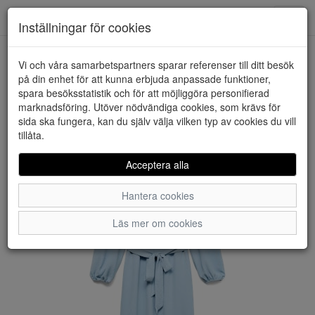
Downstairs - Vimmerby
Toggl
Inställningar för cookies
navig
Vi och våra samarbetspartners sparar referenser till ditt besök
HEM
VERO MODA
på din enhet för att kunna erbjuda anpassade funktioner,
spara besöksstatistik och för att möjliggöra personifierad
marknadsföring. Utöver nödvändiga cookies, som krävs för
sida ska fungera, kan du själv välja vilken typ av cookies du vill
tillåta.
Acceptera alla
Hantera cookies
Läs mer om cookies