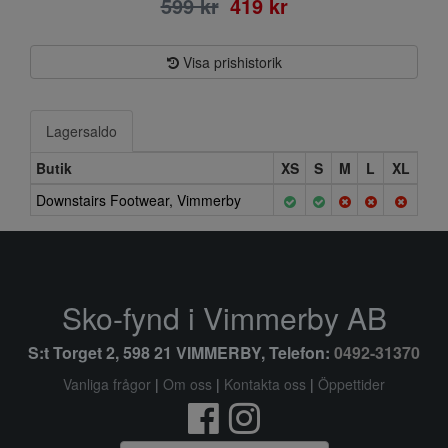
599 kr
419 kr
Visa prishistorik
Lagersaldo
Butik
XS
S
M
L
XL
Downstairs Footwear, Vimmerby
Sko-fynd i Vimmerby AB
S:t Torget 2, 598 21 VIMMERBY, Telefon:
0492-31370
Vanliga frågor
|
Om oss
|
Kontakta oss
|
Öppettider