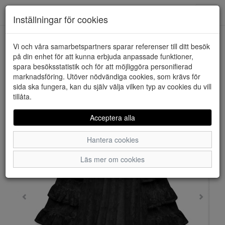
Downstairs - Vimmerby
Toggl
Inställningar för cookies
navig
Vi och våra samarbetspartners sparar referenser till ditt besök
HEM
VERO MODA
på din enhet för att kunna erbjuda anpassade funktioner,
spara besöksstatistik och för att möjliggöra personifierad
marknadsföring. Utöver nödvändiga cookies, som krävs för
sida ska fungera, kan du själv välja vilken typ av cookies du vill
tillåta.
Acceptera alla
Hantera cookies
Läs mer om cookies