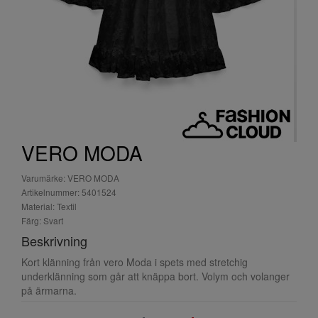
VERO MODA
Varumärke: VERO MODA
Artikelnummer: 5401524
Material: Textil
Färg: Svart
Beskrivning
Kort klänning från vero Moda i spets med stretchig
underklänning som går att knäppa bort. Volym och volanger
på ärmarna.