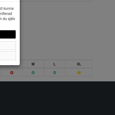
att kunna
nifierad
n du själv
S
M
L
XL