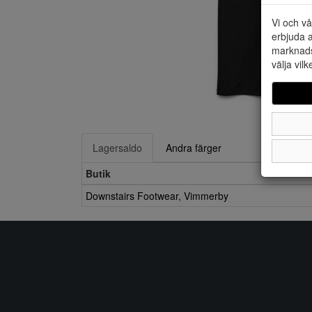
Vi och vå
erbjuda a
marknads
välja vilk
Lagersaldo
Andra färger
Butik
Downstairs Footwear, Vimmerby