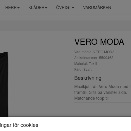
HERR
KLÄDER
ÖVRIGT
VARUMÄRKEN
VERO MODA
Varumärke: VERO MODA
Artikelnummer: 5500463
Material: Textil
Färg: Svart
Beskrivning
Maxikjol från Vero Moda med h
framtill. Slits på vänster sida.
Matchande topp till.
ningar för cookies