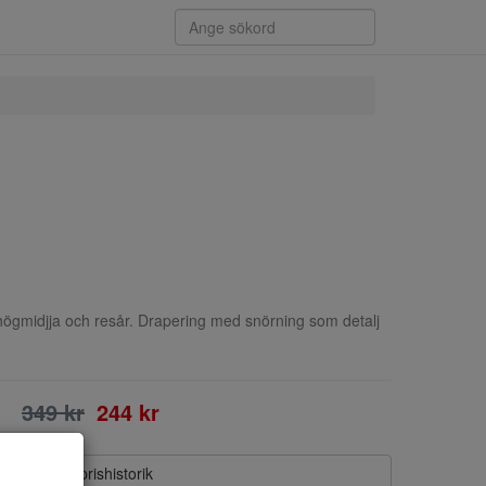
ögmidjja och resår. Drapering med snörning som detalj
349 kr
244 kr
Visa prishistorik