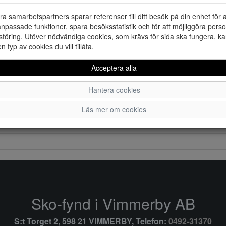
ra samarbetspartners sparar referenser till ditt besök på din enhet för 
npassade funktioner, spara besöksstatistik och för att möjliggöra perso
föring. Utöver nödvändiga cookies, som krävs för sida ska fungera, ka
en typ av cookies du vill tillåta.
Acceptera alla
Hantera cookies
Läs mer om cookies
Sko-fynd i Vimmerby AB
S:t Torget 2, 598 21 VIMMERBY, Telefon:
0492-31370