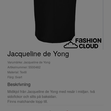
Jacqueline de Yong
Varumärke: Jacqueline de Yong
Artikelnummer: 5500462
Material: Textil
Färg: Svart
Beskrivning
Midikjol från Jacqueline de Yong med resår i midjan. två
sidofickor och slits på baksidan.
Finns matchande topp till.