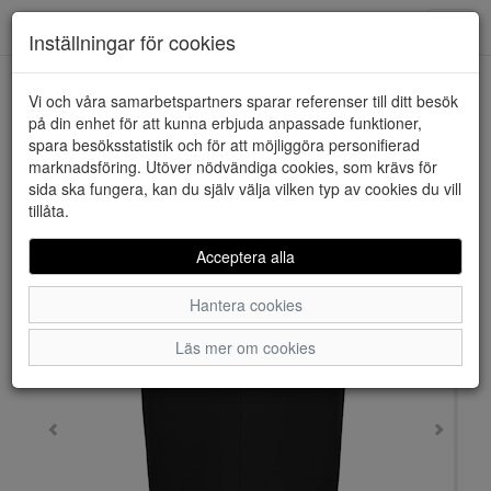
Downstairs - Vimmerby
Toggl
Inställningar för cookies
navig
Vi och våra samarbetspartners sparar referenser till ditt besök
HEM
JACQUELINE DE YONG
på din enhet för att kunna erbjuda anpassade funktioner,
spara besöksstatistik och för att möjliggöra personifierad
marknadsföring. Utöver nödvändiga cookies, som krävs för
sida ska fungera, kan du själv välja vilken typ av cookies du vill
tillåta.
Acceptera alla
Hantera cookies
Läs mer om cookies