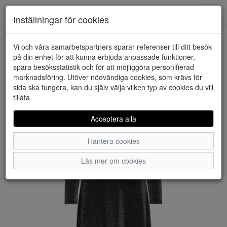
Downstairs - Vimmerby
Toggl
Inställningar för cookies
navig
Vi och våra samarbetspartners sparar referenser till ditt besök
HEM
JACQUELINE DE YONG
på din enhet för att kunna erbjuda anpassade funktioner,
spara besöksstatistik och för att möjliggöra personifierad
marknadsföring. Utöver nödvändiga cookies, som krävs för
sida ska fungera, kan du själv välja vilken typ av cookies du vill
tillåta.
Acceptera alla
Hantera cookies
Läs mer om cookies