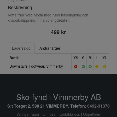
Beskrivning
Kofta från Vero Moda med rund halsringning och
knappknäppning. Fina volangdetaljer.
499 kr
Lagersaldo
Andra färger
Butik
XS
S
M
L
XL
Downstairs Footwear, Vimmerby
Sko-fynd i Vimmerby AB
S:t Torget 2, 598 21 VIMMERBY, Telefon:
0492-31370
Vanliga frågor
|
Om oss
|
Kontakta oss
|
Öppettider