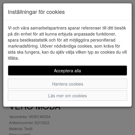
Downstairs - Vimmerby
Toggl
Inställningar för cookies
navig
Vi och våra samarbetspartners sparar referenser till ditt besök
HEM
VERO MODA
på din enhet för att kunna erbjuda anpassade funktioner,
spara besöksstatistik och för att möjliggöra personifierad
marknadsföring. Utöver nödvändiga cookies, som krävs för
sida ska fungera, kan du själv välja vilken typ av cookies du vill
tillåta.
Acceptera alla
Hantera cookies
Läs mer om cookies
VERO MODA
Varumärke: VERO MODA
Artikelnummer: 5210522
Material: Textil
Färg: Ljusblå