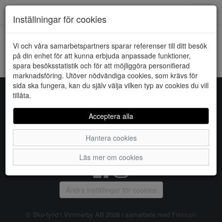
Downstairs - Vimmerby
Toggl
Inställningar för cookies
navig
Vi och våra samarbetspartners sparar referenser till ditt besök
HEM
ONLY
på din enhet för att kunna erbjuda anpassade funktioner,
spara besöksstatistik och för att möjliggöra personifierad
Kunde inte hitta några artiklar...
marknadsföring. Utöver nödvändiga cookies, som krävs för
sida ska fungera, kan du själv välja vilken typ av cookies du vill
tillåta.
Sko-fynd i Vimmerby AB
Acceptera alla
S:t Torget 2, 598 21 VIMMERBY, Telefon:
0492-31370
Hantera cookies
Vanliga frågor
|
Om oss
|
Kontakta oss
|
Öppettider
Läs mer om cookies
Ändra inställingar för cookies
© Sko-fynd i Vimmerby AB 2026 i samarbete med
Flexicon