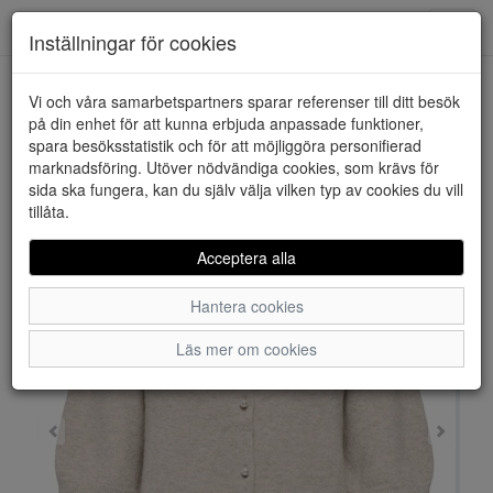
Downstairs - Vimmerby
Toggl
Inställningar för cookies
navig
Vi och våra samarbetspartners sparar referenser till ditt besök
HEM
JACQUELINE DE YONG
på din enhet för att kunna erbjuda anpassade funktioner,
spara besöksstatistik och för att möjliggöra personifierad
marknadsföring. Utöver nödvändiga cookies, som krävs för
sida ska fungera, kan du själv välja vilken typ av cookies du vill
tillåta.
Acceptera alla
Hantera cookies
Läs mer om cookies