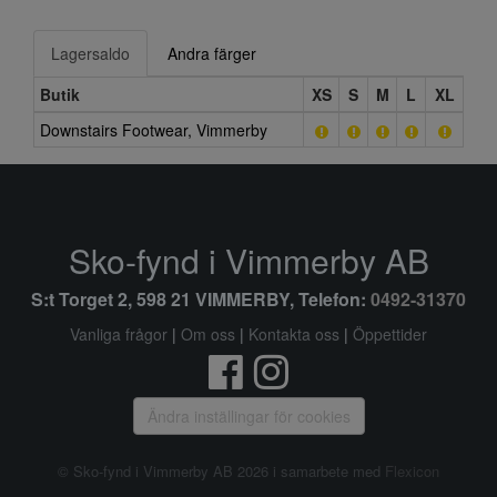
Lagersaldo
Andra färger
Butik
XS
S
M
L
XL
Downstairs Footwear, Vimmerby
Sko-fynd i Vimmerby AB
S:t Torget 2, 598 21 VIMMERBY, Telefon:
0492-31370
Vanliga frågor
|
Om oss
|
Kontakta oss
|
Öppettider
Ändra inställingar för cookies
© Sko-fynd i Vimmerby AB 2026 i samarbete med
Flexicon