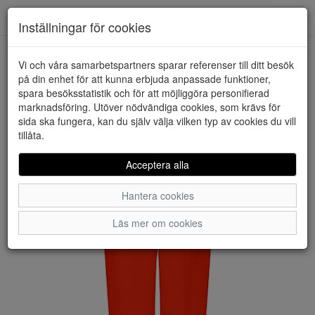
Downstairs - Vimmerby
Toggl
Inställningar för cookies
navig
Vi och våra samarbetspartners sparar referenser till ditt besök
HEM
JACQUELINE DE YONG
på din enhet för att kunna erbjuda anpassade funktioner,
spara besöksstatistik och för att möjliggöra personifierad
marknadsföring. Utöver nödvändiga cookies, som krävs för
sida ska fungera, kan du själv välja vilken typ av cookies du vill
tillåta.
Acceptera alla
Hantera cookies
Läs mer om cookies