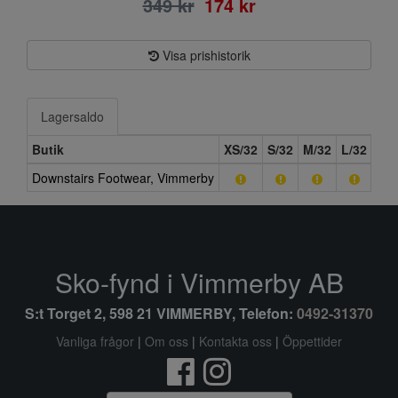
349 kr
174 kr
Visa prishistorik
Lagersaldo
Butik
XS/32
S/32
M/32
L/32
XL/
Downstairs Footwear, Vimmerby
Sko-fynd i Vimmerby AB
S:t Torget 2, 598 21 VIMMERBY, Telefon:
0492-31370
Vanliga frågor
|
Om oss
|
Kontakta oss
|
Öppettider