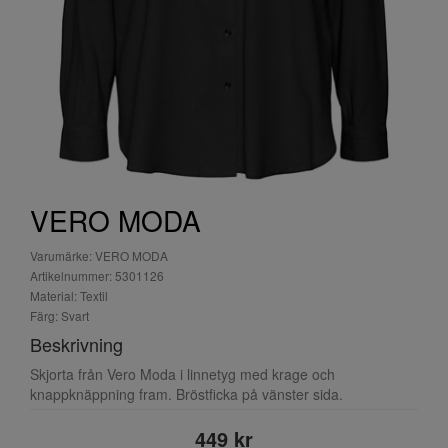
VERO MODA
Varumärke: VERO MODA
Artikelnummer: 5301126
Material: Textil
Färg: Svart
Beskrivning
Skjorta från Vero Moda i linnetyg med krage och
knappknäppning fram. Bröstficka på vänster sida.
449 kr