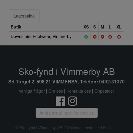
Lagersaldo
Butik
XS
S
M
L
XL
Downstairs Footwear, Vimmerby
Sko-fynd i Vimmerby AB
S:t Torget 2, 598 21 VIMMERBY, Telefon:
0492-31370
Vanliga frågor
|
Om oss
|
Kontakta oss
|
Öppettider
Ändra inställingar för cookies
© Sko-fynd i Vimmerby AB 2026 i samarbete med
Flexicon