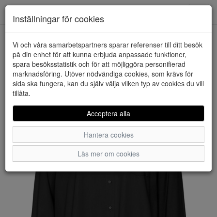
Downstairs - Vimmerby
Toggl
Inställningar för cookies
navig
Vi och våra samarbetspartners sparar referenser till ditt besök
HEM
VERO MODA
på din enhet för att kunna erbjuda anpassade funktioner,
spara besöksstatistik och för att möjliggöra personifierad
marknadsföring. Utöver nödvändiga cookies, som krävs för
sida ska fungera, kan du själv välja vilken typ av cookies du vill
tillåta.
Acceptera alla
Hantera cookies
Läs mer om cookies