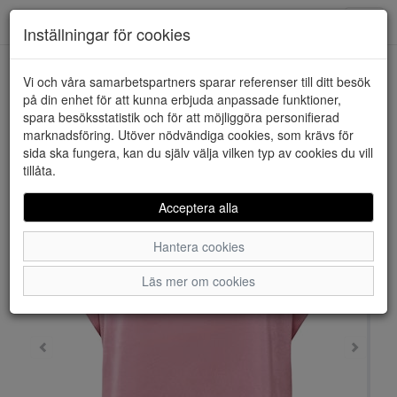
Downstairs - Vimmerby
Toggl
Inställningar för cookies
navig
Vi och våra samarbetspartners sparar referenser till ditt besök
HEM
ONLY
på din enhet för att kunna erbjuda anpassade funktioner,
spara besöksstatistik och för att möjliggöra personifierad
marknadsföring. Utöver nödvändiga cookies, som krävs för
sida ska fungera, kan du själv välja vilken typ av cookies du vill
tillåta.
Acceptera alla
Hantera cookies
Läs mer om cookies