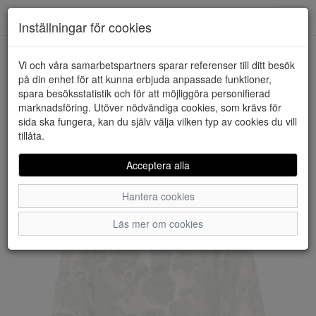
Downstairs - Vimmerby
Toggl
Inställningar för cookies
navig
Vi och våra samarbetspartners sparar referenser till ditt besök
HEM
JACQUELINE DE YONG
på din enhet för att kunna erbjuda anpassade funktioner,
spara besöksstatistik och för att möjliggöra personifierad
marknadsföring. Utöver nödvändiga cookies, som krävs för
sida ska fungera, kan du själv välja vilken typ av cookies du vill
tillåta.
Acceptera alla
Hantera cookies
Läs mer om cookies