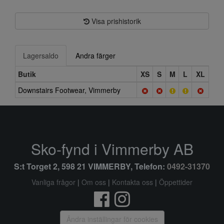
Visa prishistorik
Lagersaldo
Andra färger
Butik
XS
S
M
L
XL
Downstairs Footwear, Vimmerby
Sko-fynd i Vimmerby AB
S:t Torget 2, 598 21 VIMMERBY, Telefon:
0492-31370
Vanliga frågor
|
Om oss
|
Kontakta oss
|
Öppettider
Ändra inställingar för cookies