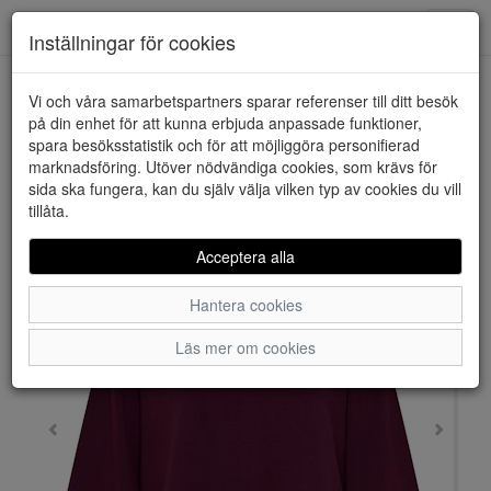
Downstairs - Vimmerby
Toggl
Inställningar för cookies
navig
Vi och våra samarbetspartners sparar referenser till ditt besök
HEM
JACQUELINE DE YONG
på din enhet för att kunna erbjuda anpassade funktioner,
spara besöksstatistik och för att möjliggöra personifierad
marknadsföring. Utöver nödvändiga cookies, som krävs för
sida ska fungera, kan du själv välja vilken typ av cookies du vill
tillåta.
Acceptera alla
Hantera cookies
Läs mer om cookies