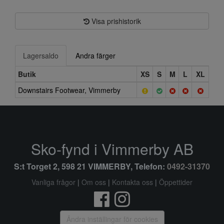
Visa prishistorik
Lagersaldo
Andra färger
Butik
XS
S
M
L
XL
Downstairs Footwear, Vimmerby
Sko-fynd i Vimmerby AB
S:t Torget 2, 598 21 VIMMERBY, Telefon:
0492-31370
Vanliga frågor
|
Om oss
|
Kontakta oss
|
Öppettider
Ändra inställingar för cookies