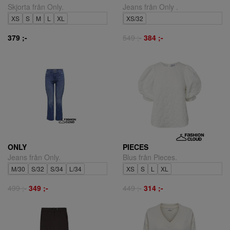
Skjorta från Only.
Jeans från Only .
XS
S
M
L
XL
XS/32
379 ;-
549 ;-
384 ;-
ONLY
PIECES
Jeans från Only.
Blus från Pieces.
M/30
S/32
S/34
L/34
XS
S
L
XL
499 ;-
349 ;-
449 ;-
314 ;-