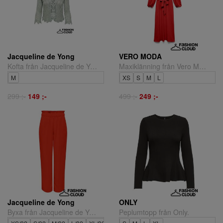
Jacqueline de Yong
VERO MODA
Kofta från Jacqueline de Yong.
Maxiklänning från Vero Moda.
M
XS
S
M
L
299 ;-
149 ;-
499 ;-
249 ;-
Jacqueline de Yong
ONLY
Byxa från Jacqueline de Yong.
Peplumtopp från Only.