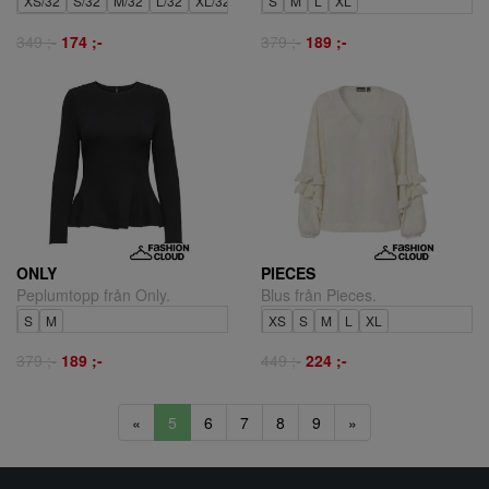
XS/32
S/32
M/32
L/32
XL/32
S
M
L
XL
349 ;-
174 ;-
379 ;-
189 ;-
ONLY
PIECES
Peplumtopp från Only.
Blus från Pieces.
S
M
XS
S
M
L
XL
379 ;-
189 ;-
449 ;-
224 ;-
«
5
6
7
8
9
»