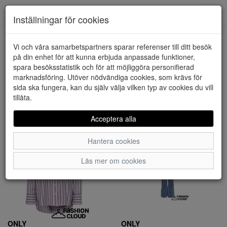
Downstairs - Vimmerby
Toggl
Inställningar för cookies
navig
Visa filter
Vi och våra samarbetspartners sparar referenser till ditt besök
på din enhet för att kunna erbjuda anpassade funktioner,
Kläder (765 artiklar)
spara besöksstatistik och för att möjliggöra personifierad
marknadsföring. Utöver nödvändiga cookies, som krävs för
sida ska fungera, kan du själv välja vilken typ av cookies du vill
Sortera efter:
tillåta.
Acceptera alla
Hantera cookies
Läs mer om cookies
ONLY
ONLY