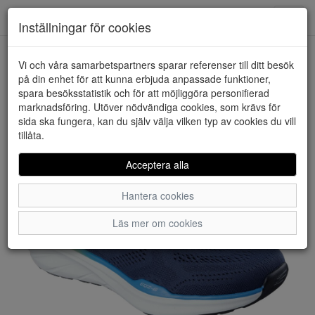
Downstairs - Vimmerby
Toggl
Inställningar för cookies
navig
Vi och våra samarbetspartners sparar referenser till ditt besök
HEM
SKECHERS
på din enhet för att kunna erbjuda anpassade funktioner,
spara besöksstatistik och för att möjliggöra personifierad
marknadsföring. Utöver nödvändiga cookies, som krävs för
sida ska fungera, kan du själv välja vilken typ av cookies du vill
tillåta.
Acceptera alla
Hantera cookies
Läs mer om cookies