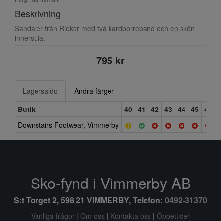
Beskrivning
Sandaler från Rieker med två kardborreband och en skön
innersula.
795 kr
Lagersaldo
Andra färger
Butik
40
41
42
43
44
45
46
Downstairs Footwear, Vimmerby
Sko-fynd i Vimmerby AB
S:t Torget 2, 598 21 VIMMERBY, Telefon:
0492-31370
Vanliga frågor
|
Om oss
|
Kontakta oss
|
Öppettider