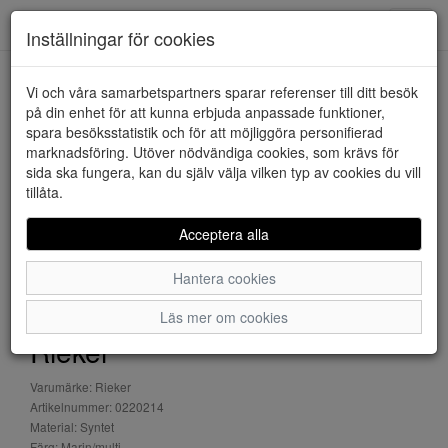
Downstairs - Vimmerby
Toggl
Inställningar för cookies
navig
Vi och våra samarbetspartners sparar referenser till ditt besök
HEM
RIEKER
på din enhet för att kunna erbjuda anpassade funktioner,
spara besöksstatistik och för att möjliggöra personifierad
marknadsföring. Utöver nödvändiga cookies, som krävs för
sida ska fungera, kan du själv välja vilken typ av cookies du vill
tillåta.
Acceptera alla
Hantera cookies
Läs mer om cookies
Rieker
Varumärke: Rieker
Artikelnummer: 0220214
Material: Syntet
Färg: Marin/multi