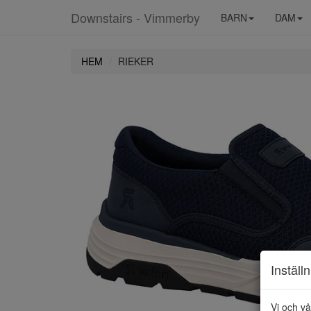
Downstairs - Vimmerby
BARN
DAM
HEM
RIEKER
Inställ
Vi och vå