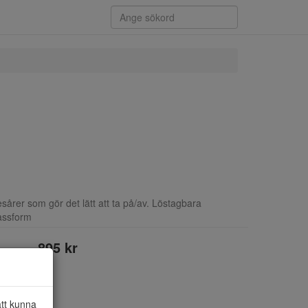
sårer som gör det lätt att ta på/av. Löstagbara
passform
895 kr
att kunna