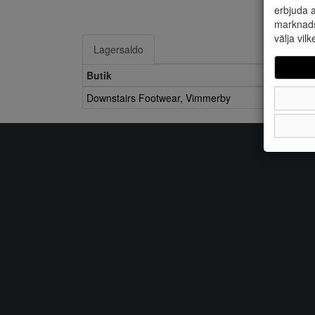
erbjuda a
marknads
välja vilk
Lagersaldo
Butik
Downstairs Footwear, Vimmerby