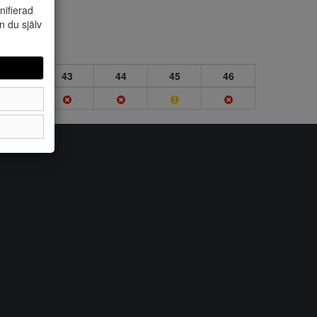
nifierad
n du själv
42
43
44
45
46