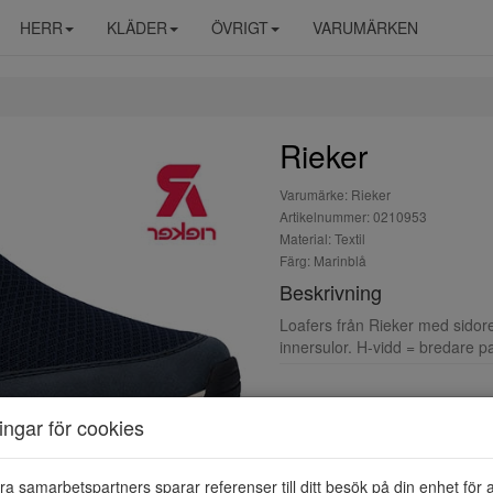
HERR
KLÄDER
ÖVRIGT
VARUMÄRKEN
Rieker
Varumärke: Rieker
Artikelnummer: 0210953
Material: Textil
Färg: Marinblå
Beskrivning
Loafers från Rieker med sidore
innersulor. H-vidd = bredare 
ningar för cookies
ra samarbetspartners sparar referenser till ditt besök på din enhet för 