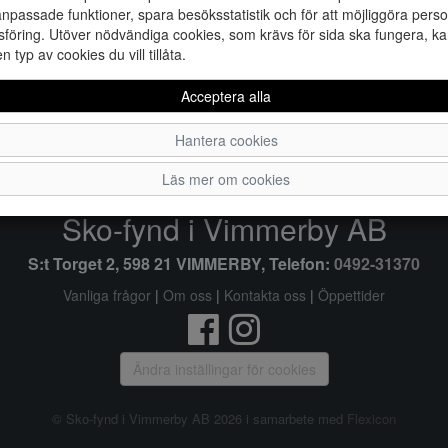
npassade funktioner, spara besöksstatistik och för att möjliggöra perso
föring. Utöver nödvändiga cookies, som krävs för sida ska fungera, ka
en typ av cookies du vill tillåta.
40
41
42
Acceptera alla
Hantera cookies
Läs mer om cookies
Sko-fynd i Vimmerby AB
S:t Torget 2, 598 21 VIMMERBY, Telefon:
0492-31370
Vanliga frågor
|
Om oss
|
Kontakta oss
|
Öppettider
Ändra inställingar för cookies
© Sko-fynd i Vimmerby AB 2026 i samarbete med
Flexicon