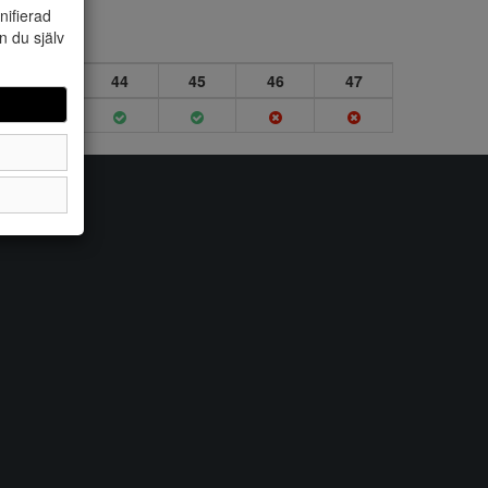
nifierad
n du själv
43
44
45
46
47