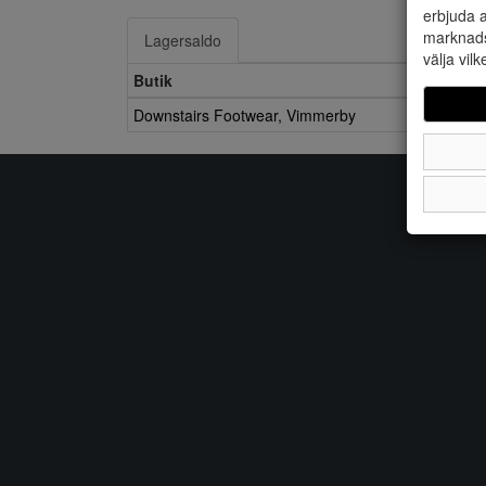
erbjuda a
marknads
Lagersaldo
välja vilk
Butik
Downstairs Footwear, Vimmerby