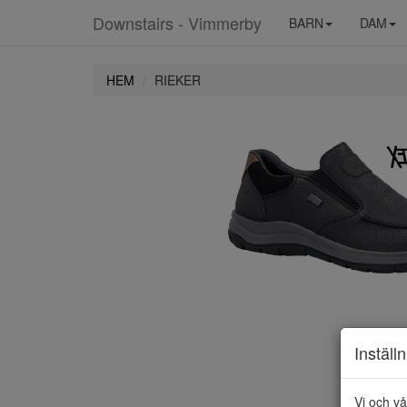
Downstairs - Vimmerby
BARN
DAM
HEM
RIEKER
Inställ
Vi och vå