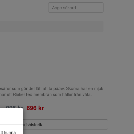
sårer som gör det lätt att ta på/av. Skorna har en mjuk
 har ett RiekerTex-membran som håller från väta.
995 kr
696 kr
Visa prishistorik
att kunna