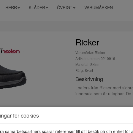
HERR
KLÄDER
ÖVRIGT
VARUMÄRKEN
Rieker
Varumärke: Rieker
Artikelnummer: 0210916
Material: Skinn
Färg: Svart
Beskrivning
Loafers från Rieker med sidore
innersula som är uttagbar. De
ningar för cookies
ra samarbetspartners sparar referenser till ditt besök på din enhet för 