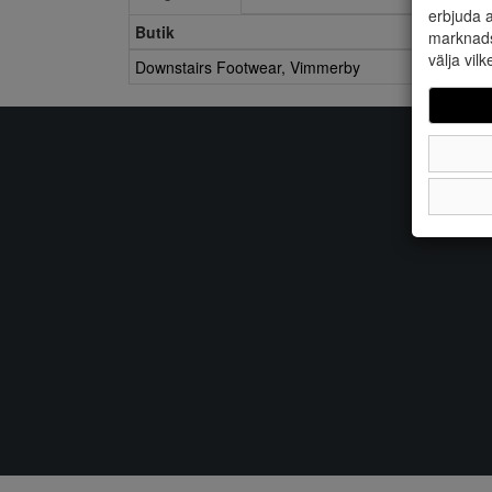
erbjuda a
Butik
marknads
välja vilk
Downstairs Footwear, Vimmerby