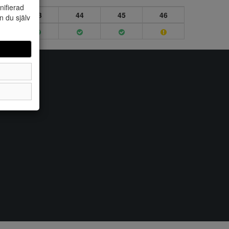
nifierad
2
43
44
45
46
n du själv