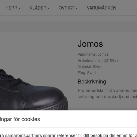
HERR
KLÄDER
ÖVRIGT
VARUMÄRKEN
Jomos
Varumärke: Jomos
Artikelnummer: 0210957
Material: Skinn
Färg: Svart
Beskrivning
Promenadskor från Jomos med 
snörning och dragkedja på ins
ningar för cookies
ra samarbetspartners sparar referenser till ditt besök på din enhet för 