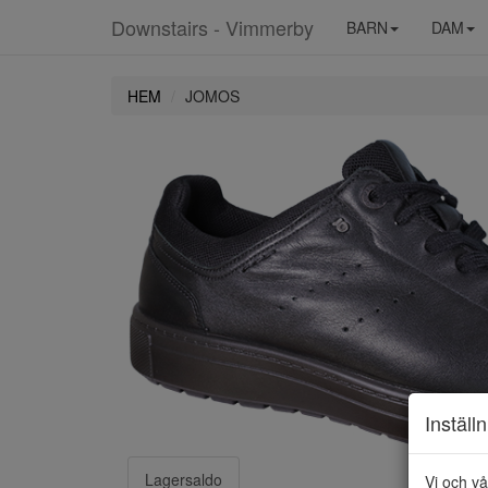
Downstairs - Vimmerby
BARN
DAM
HEM
JOMOS
Inställ
Lagersaldo
Vi och vå