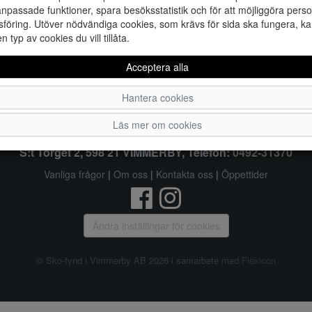
npassade funktioner, spara besöksstatistik och för att möjliggöra perso
41
4
föring. Utöver nödvändiga cookies, som krävs för sida ska fungera, ka
en typ av cookies du vill tillåta.
Acceptera alla
Hantera cookies
Sko-fynd i Vimmerby AB
Läs mer om cookies
S:t Torget 2, 598 21 VIMMERBY, Telefon:
0492-31370
Vanliga frågor
|
Om oss
|
Kontakta oss
|
Öppettider
Ändra inställingar för cookies
© Sko-fynd i Vimmerby AB 2026 i samarbete med
Flexicon