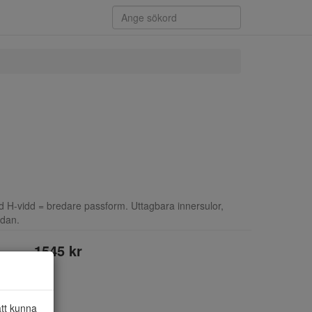
H-vidd = bredare passform. Uttagbara innersulor,
idan.
1545 kr
att kunna