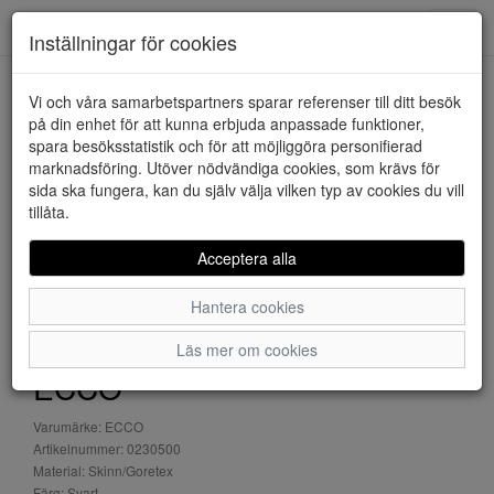
Downstairs - Vimmerby
Toggl
Inställningar för cookies
navig
Vi och våra samarbetspartners sparar referenser till ditt besök
HEM
ECCO
på din enhet för att kunna erbjuda anpassade funktioner,
spara besöksstatistik och för att möjliggöra personifierad
marknadsföring. Utöver nödvändiga cookies, som krävs för
sida ska fungera, kan du själv välja vilken typ av cookies du vill
tillåta.
Acceptera alla
Hantera cookies
Läs mer om cookies
ECCO
Varumärke: ECCO
Artikelnummer: 0230500
Material: Skinn/Goretex
Färg: Svart