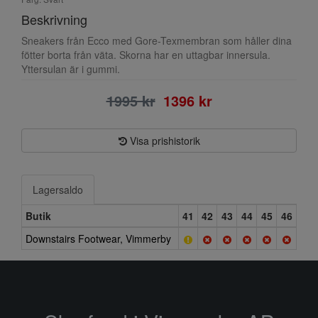
Beskrivning
Sneakers från Ecco med Gore-Texmembran som håller dina
fötter borta från väta. Skorna har en uttagbar innersula.
Yttersulan är i gummi.
1995 kr
1396 kr
Visa prishistorik
Lagersaldo
Butik
41
42
43
44
45
46
Downstairs Footwear, Vimmerby