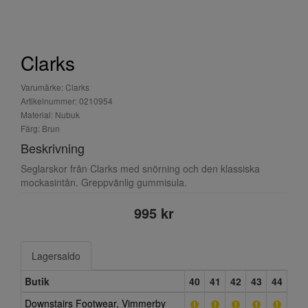
Clarks
Varumärke: Clarks
Artikelnummer: 0210954
Material: Nubuk
Färg: Brun
Beskrivning
Seglarskor från Clarks med snörning och den klassiska
mockasintån. Greppvänlig gummisula.
995 kr
Lagersaldo
Butik
40
41
42
43
44
Downstairs Footwear, Vimmerby