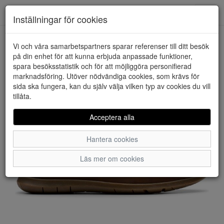
Downstairs - Vimmerby
Toggl
Inställningar för cookies
navig
Vi och våra samarbetspartners sparar referenser till ditt besök
HEM
CLARKS
på din enhet för att kunna erbjuda anpassade funktioner,
spara besöksstatistik och för att möjliggöra personifierad
marknadsföring. Utöver nödvändiga cookies, som krävs för
sida ska fungera, kan du själv välja vilken typ av cookies du vill
tillåta.
Acceptera alla
Hantera cookies
Läs mer om cookies