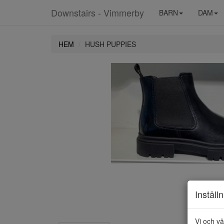
Downstairs - Vimmerby
BARN
DAM
HEM
HUSH PUPPIES
Inställ
Vi och vå