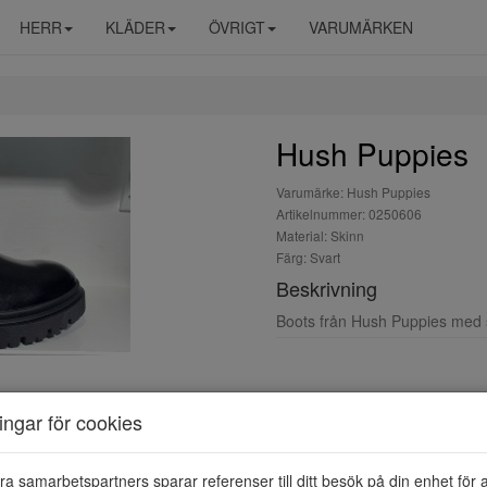
HERR
KLÄDER
ÖVRIGT
VARUMÄRKEN
Hush Puppies
Varumärke: Hush Puppies
Artikelnummer: 0250606
Material: Skinn
Färg: Svart
Beskrivning
Boots från Hush Puppies med s
ningar för cookies
ra samarbetspartners sparar referenser till ditt besök på din enhet för 