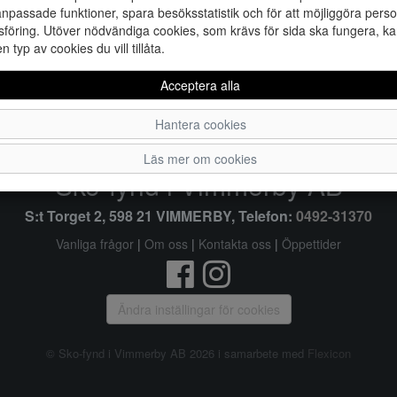
npassade funktioner, spara besöksstatistik och för att möjliggöra perso
föring. Utöver nödvändiga cookies, som krävs för sida ska fungera, ka
en typ av cookies du vill tillåta.
41
Acceptera alla
Hantera cookies
Läs mer om cookies
Sko-fynd i Vimmerby AB
S:t Torget 2, 598 21 VIMMERBY, Telefon:
0492-31370
Vanliga frågor
|
Om oss
|
Kontakta oss
|
Öppettider
Ändra inställingar för cookies
© Sko-fynd i Vimmerby AB 2026 i samarbete med
Flexicon