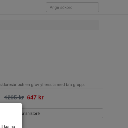
idoresår och en grov yttersula med bra grepp.
1295 kr
647 kr
Visa prishistorik
att kunna