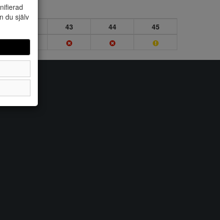
nifierad
n du själv
42
43
44
45