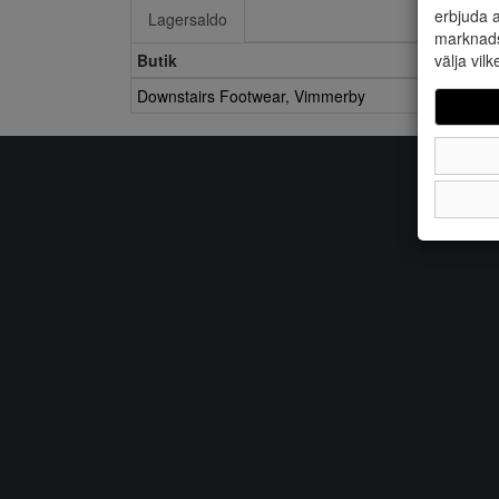
erbjuda a
Lagersaldo
marknads
välja vilk
Butik
Downstairs Footwear, Vimmerby