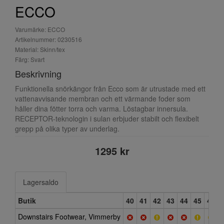
ECCO
Varumärke: ECCO
Artikelnummer: 0230516
Material: Skinn/tex
Färg: Svart
Beskrivning
Funktionella snörkängor från Ecco som är utrustade med ett
vattenavvisande membran och ett värmande foder som
håller dina fötter torra och varma. Löstagbar innersula.
RECEPTOR-teknologin i sulan erbjuder stabilt och flexibelt
grepp på olika typer av underlag.
1295 kr
Lagersaldo
Butik
40
41
42
43
44
45
46
Downstairs Footwear, Vimmerby