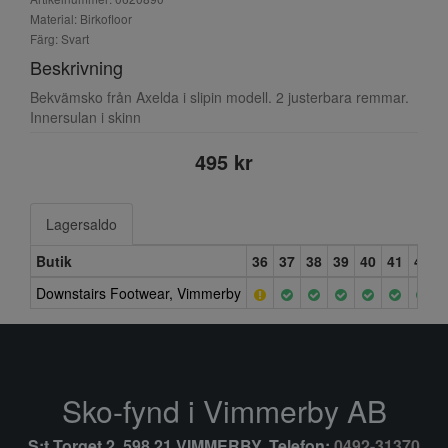
Material: Birkofloor
Färg: Svart
Beskrivning
Bekvämsko från Axelda i slipin modell. 2 justerbara remmar.
Innersulan i skinn
495 kr
Lagersaldo
Butik
36
37
38
39
40
41
42
Downstairs Footwear, Vimmerby
Sko-fynd i Vimmerby AB
S:t Torget 2, 598 21 VIMMERBY, Telefon:
0492-31370