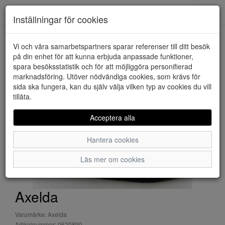
Downstairs - Vimmerby
Toggl
Inställningar för cookies
navig
Vi och våra samarbetspartners sparar referenser till ditt besök
HEM
AXELDA
på din enhet för att kunna erbjuda anpassade funktioner,
spara besöksstatistik och för att möjliggöra personifierad
marknadsföring. Utöver nödvändiga cookies, som krävs för
sida ska fungera, kan du själv välja vilken typ av cookies du vill
tillåta.
Acceptera alla
Hantera cookies
Läs mer om cookies
Axelda
Varumärke: Axelda
Artikelnummer: 0620890