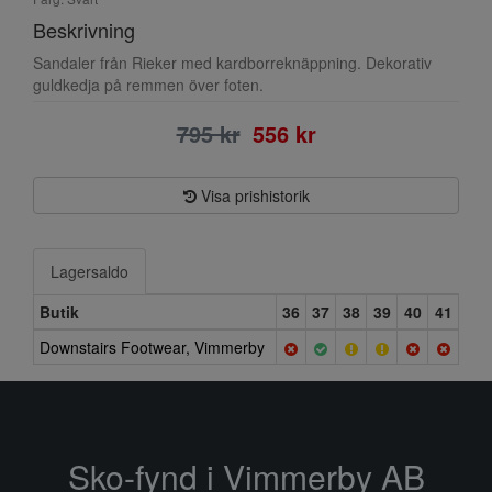
Beskrivning
Sandaler från Rieker med kardborreknäppning. Dekorativ
guldkedja på remmen över foten.
795 kr
556 kr
Visa prishistorik
Lagersaldo
Butik
36
37
38
39
40
41
Downstairs Footwear, Vimmerby
Sko-fynd i Vimmerby AB