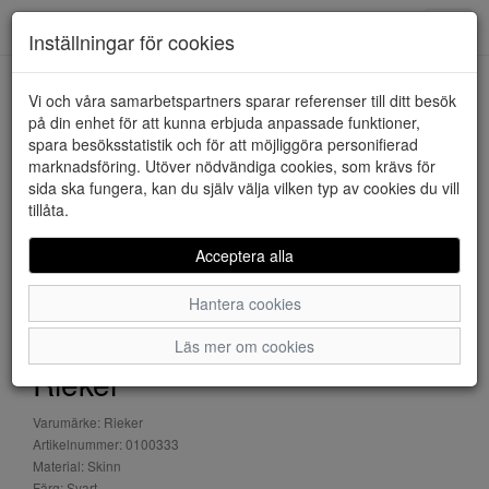
Downstairs - Vimmerby
Toggl
Inställningar för cookies
navig
Vi och våra samarbetspartners sparar referenser till ditt besök
HEM
RIEKER
på din enhet för att kunna erbjuda anpassade funktioner,
spara besöksstatistik och för att möjliggöra personifierad
marknadsföring. Utöver nödvändiga cookies, som krävs för
sida ska fungera, kan du själv välja vilken typ av cookies du vill
tillåta.
Acceptera alla
Hantera cookies
Läs mer om cookies
Rieker
Varumärke: Rieker
Artikelnummer: 0100333
Material: Skinn
Färg: Svart