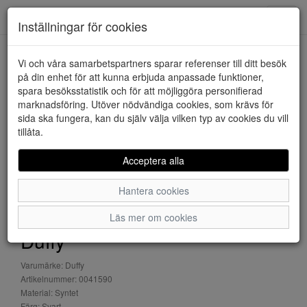
Downstairs - Vimmerby
Toggl
Inställningar för cookies
navig
Vi och våra samarbetspartners sparar referenser till ditt besök
HEM
DUFFY
på din enhet för att kunna erbjuda anpassade funktioner,
spara besöksstatistik och för att möjliggöra personifierad
marknadsföring. Utöver nödvändiga cookies, som krävs för
sida ska fungera, kan du själv välja vilken typ av cookies du vill
tillåta.
Acceptera alla
Hantera cookies
Läs mer om cookies
Duffy
Varumärke: Duffy
Artikelnummer: 0041590
Material: Syntet
Färg: Svart