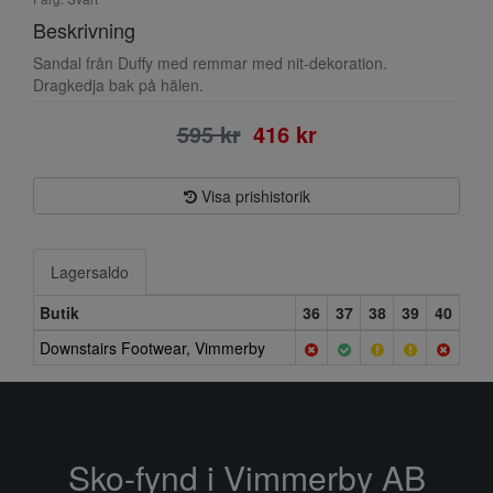
Beskrivning
Sandal från Duffy med remmar med nit-dekoration.
Dragkedja bak på hälen.
595 kr
416 kr
Visa prishistorik
Lagersaldo
Butik
36
37
38
39
40
Downstairs Footwear, Vimmerby
Sko-fynd i Vimmerby AB